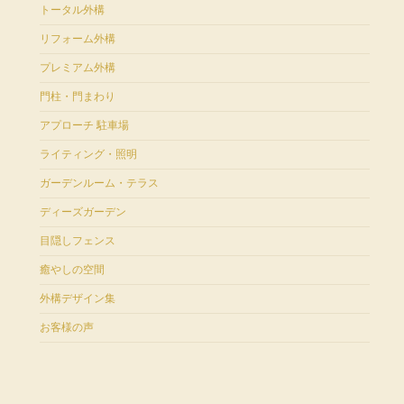
トータル外構
リフォーム外構
プレミアム外構
門柱・門まわり
アプローチ 駐車場
ライティング・照明
ガーデンルーム・テラス
ディーズガーデン
目隠しフェンス
癒やしの空間
外構デザイン集
お客様の声