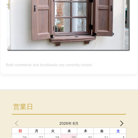
Both comments and trackbacks are currently closed.
営業日
2026年 8月
日
月
火
水
木
金
土
26
27
28
29
30
31
1