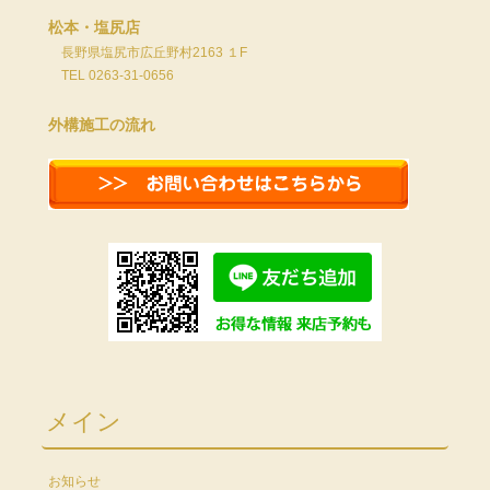
松本・塩尻店
長野県塩尻市広丘野村2163 １F
TEL 0263-31-0656
外構施工の流れ
メイン
お知らせ