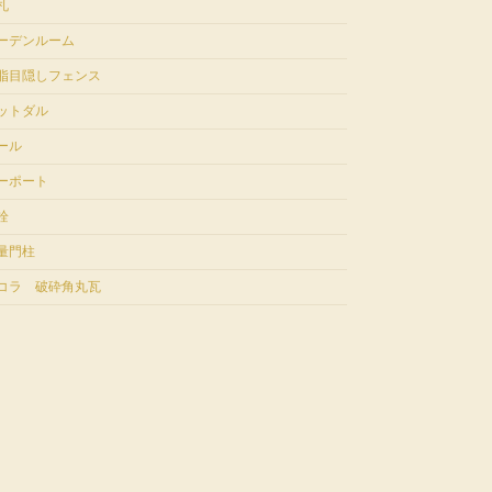
札
ーデンルーム
脂目隠しフェンス
ットダル
ール
ーポート
栓
量門柱
コラ 破砕角丸瓦