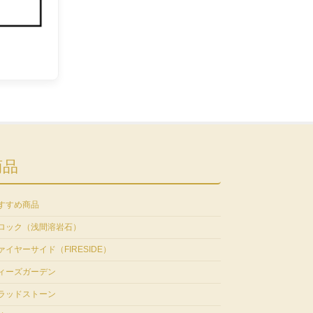
商品
すすめ商品
ロック（浅間溶岩石）
ァイヤーサイド（FIRESIDE）
ィーズガーデン
ラッドストーン