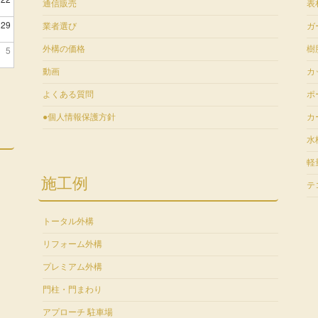
通信販売
表
29
業者選び
ガ
5
外構の価格
樹
動画
カ
よくある質問
ポ
●個人情報保護方針
カ
水
軽
施工例
テ
トータル外構
リフォーム外構
プレミアム外構
門柱・門まわり
アプローチ 駐車場