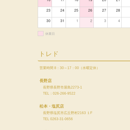
23
24
25
26
27
28
30
31
1
2
3
4
休業日
トレド
営業時間 8：30～17：00（水曜定休）
長野店
長野県長野市屋島2273-1
TEL：026-266-9522
松本・塩尻店
長野県塩尻市広丘野村2163 １F
TEL 0263-31-0656