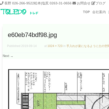
長野 026-266-9522
松本|塩尻 0263-31-0656
お問合せ
ブログ
TOP
会社案内
e60eb74bdf98.jpg
Published
2019-09-14
at
1024 × 723
in
手入れが楽になるように土の空
Next →