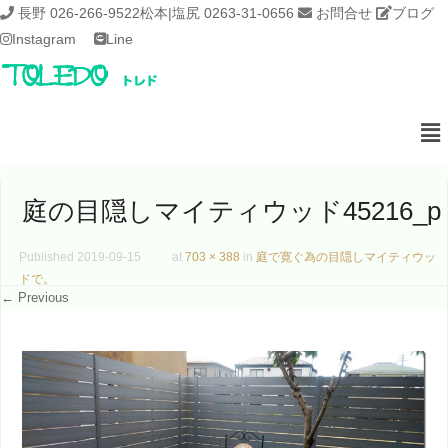
長野 026-266-9522
松本|塩尻 0263-31-0656
お問合せ
ブログ
Instagram
Line
庭の目隠しマイティウッド45216_p
Published
2019-09-15
at
703 × 388
in
庭で寛ぐ為の目隠しマイティウッ
ドで。
← Previous