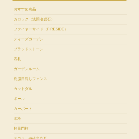
おすすめ商品
ガロック（浅間溶岩石）
ファイヤーサイド（FIRESIDE）
ディーズガーデン
ブラッドストーン
表札
ガーデンルーム
樹脂目隠しフェンス
カットダル
ポール
カーポート
水栓
軽量門柱
テコラ 破砕角丸瓦