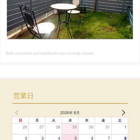
Both comments and trackbacks are currently closed.
営業日
2026年 8月
日
月
火
水
木
金
土
26
27
28
29
30
31
1
2
3
4
5
6
7
8