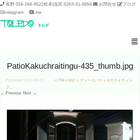
長野 026-266-9522
松本|塩尻 0263-31-0656
お問合せ
ブログ
Instagram
Line
PatioKakuchraitingu-435_thumb.jpg
Published
2019-09-21
at
734 × 602
in
ディーズパティオのライティン
グ。
← Previous
Next →