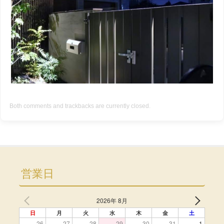
Both comments and trackbacks are currently closed.
営業日
2026年 8月
日
月
火
水
木
金
土
26
27
28
29
30
31
1