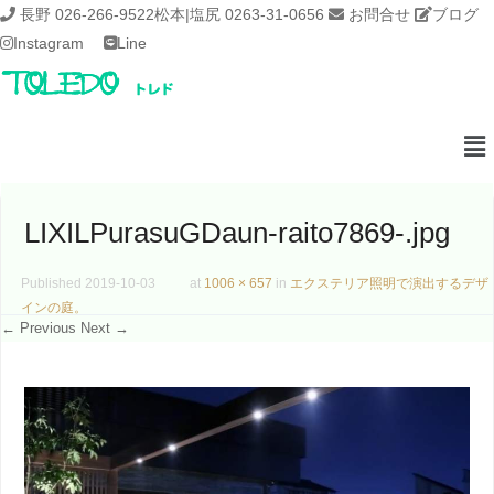
長野 026-266-9522
松本|塩尻 0263-31-0656
お問合せ
ブログ
Instagram
Line
LIXILPurasuGDaun-raito7869-.jpg
Published
2019-10-03
at
1006 × 657
in
エクステリア照明で演出するデザ
インの庭。
← Previous
Next →