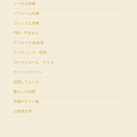
トータル外構
リフォーム外構
プレミアム外構
門柱・門まわり
アプローチ 駐車場
ライティング・照明
ガーデンルーム・テラス
ディーズガーデン
目隠しフェンス
癒やしの空間
外構デザイン集
お客様の声