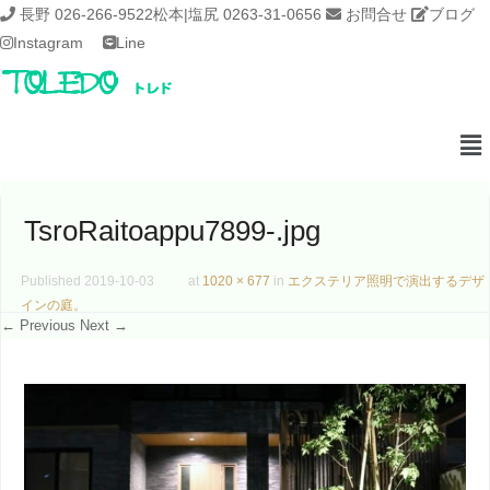
長野 026-266-9522
松本|塩尻 0263-31-0656
お問合せ
ブログ
Instagram
Line
TsroRaitoappu7899-.jpg
Published
2019-10-03
at
1020 × 677
in
エクステリア照明で演出するデザ
インの庭。
← Previous
Next →