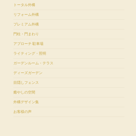
トータル外構
リフォーム外構
プレミアム外構
門柱・門まわり
アプローチ 駐車場
ライティング・照明
ガーデンルーム・テラス
ディーズガーデン
目隠しフェンス
癒やしの空間
外構デザイン集
お客様の声