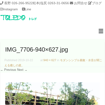
長野 026-266-9522
松本|塩尻 0263-31-0656
お問合せ
ブログ
Instagram
Line
IMG_7706-940×627.jpg
Published
2019-10-22
at
940 × 627
in
モダンシンプル素敵・水音が聞こ
える癒しの庭。
← Previous
Next →