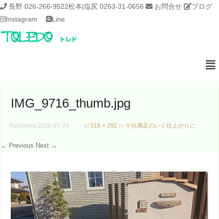
長野 026-266-9522
松本|塩尻 0263-31-0656
お問合せ
ブログ
Instagram
Line
IMG_9716_thumb.jpg
Published
2020-03-29
at
516 × 292
in
十分満足のいく仕上がりに
← Previous
Next →