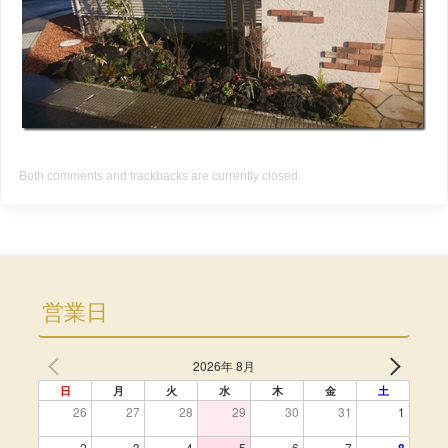
Both comments and trackbacks are currently closed.
営業日
2026年 8月
日
月
火
水
木
金
土
26
27
28
29
30
31
1
2
3
4
5
6
7
8