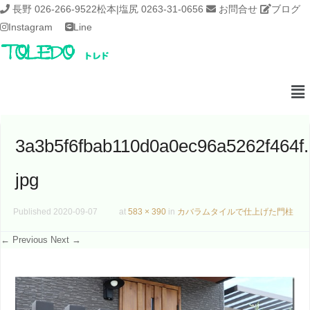
長野 026-266-9522
松本|塩尻 0263-31-0656
お問合せ
ブログ
Instagram
Line
3a3b5f6fbab110d0a0ec96a5262f464f.
jpg
Published
2020-09-07
at
583 × 390
in
カバラムタイルで仕上げた門柱
← Previous
Next →