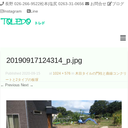
長野 026-266-9522
松本|塩尻 0263-31-0656
お問合せ
ブログ
Instagram
Line
20190917124314_p.jpg
Published
2020-09-15
at
1024 × 576
in
木目タイルの門柱と曲線コンクリ
ートと2タイプの板塀
← Previous
Next →