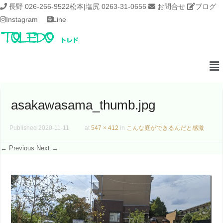
長野 026-266-9522
松本|塩尻 0263-31-0656
お問合せ
ブログ
Instagram
Line
asakawasama_thumb.jpg
Published
2020-11-11
at
547 × 412
in
こんな庭ができるんだと感激
← Previous
Next →