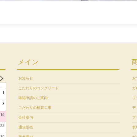
メイン
お知らせ
お
土
こだわりのコンクリート
ガ
1
確認申請のご案内
フ
8
こだわりの植栽工事
デ
15
会社案内
ブ
22
通信販売
表
29