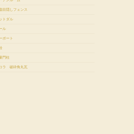
ーデンルーム
脂目隠しフェンス
ットダル
ール
ーポート
栓
量門柱
コラ 破砕角丸瓦