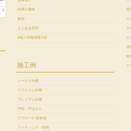
業者選び
ガ
5
外構の価格
樹
動画
カ
よくある質問
ポ
●個人情報保護方針
カ
水
軽
施工例
テ
トータル外構
リフォーム外構
プレミアム外構
門柱・門まわり
アプローチ 駐車場
ライティング・照明