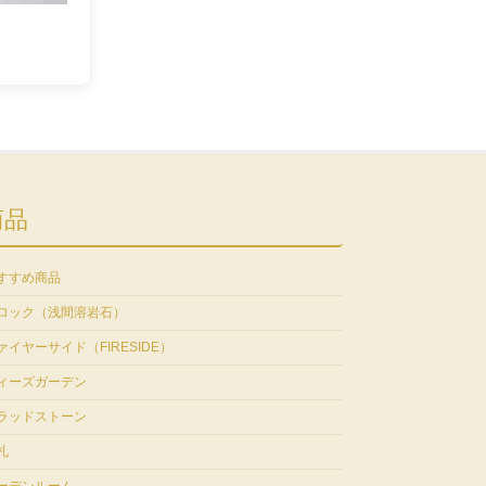
商品
すすめ商品
ロック（浅間溶岩石）
ァイヤーサイド（FIRESIDE）
ィーズガーデン
ラッドストーン
札