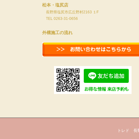
松本・塩尻店
長野県塩尻市広丘野村2163 １F
TEL 0263-31-0656
外構施工の流れ
トレド 長野市