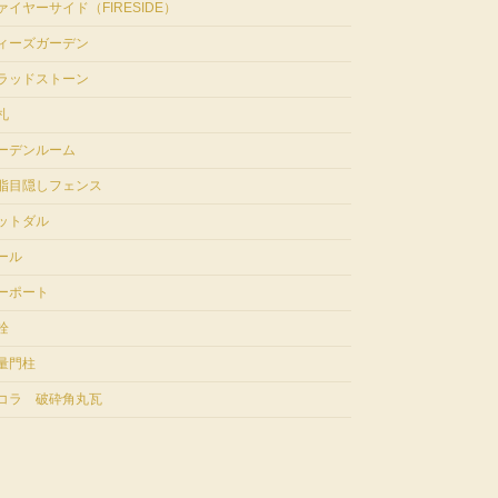
ァイヤーサイド（FIRESIDE）
ィーズガーデン
ラッドストーン
札
ーデンルーム
脂目隠しフェンス
ットダル
ール
ーポート
栓
量門柱
コラ 破砕角丸瓦