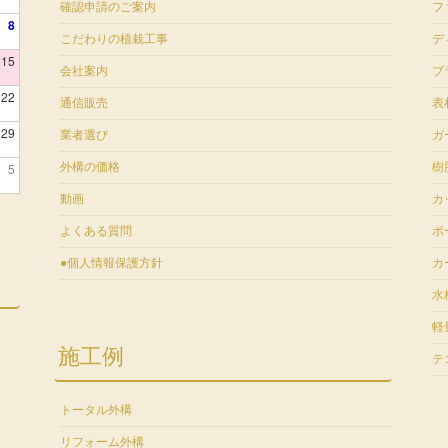
確認申請のご案内
フ
8
こだわりの植栽工事
デ
15
会社案内
ブ
22
通信販売
表
29
業者選び
ガ
5
外構の価格
樹
動画
カ
よくある質問
ポ
●個人情報保護方針
カ
水
軽
施工例
テ
トータル外構
リフォーム外構