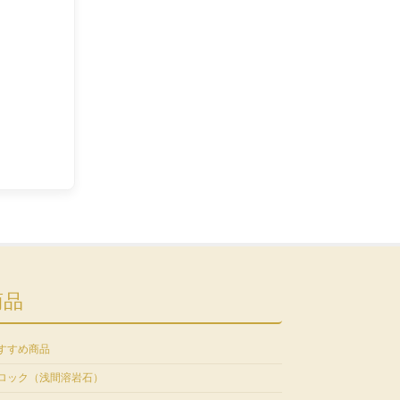
商品
すすめ商品
ロック（浅間溶岩石）