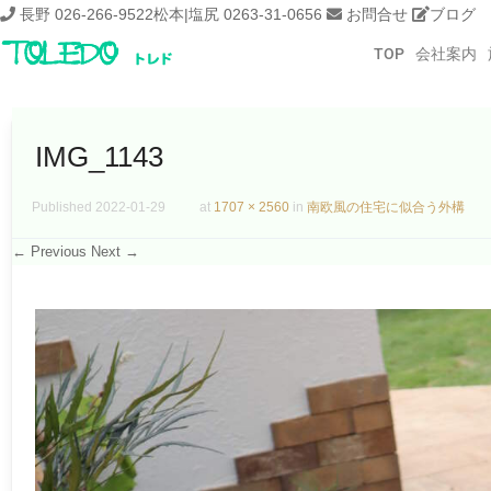
長野 026-266-9522
松本|塩尻 0263-31-0656
お問合せ
ブログ
TOP
会社案内
IMG_1143
Published
2022-01-29
at
1707 × 2560
in
南欧風の住宅に似合う外構
← Previous
Next →