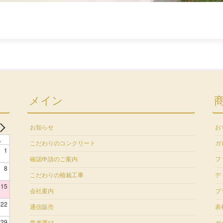
メイン
お知らせ
お
土
こだわりのコンクリート
ガ
1
確認申請のご案内
フ
8
こだわりの植栽工事
デ
15
会社案内
ブ
22
通信販売
表
29