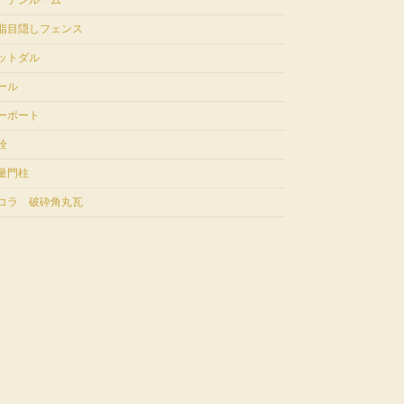
ーデンルーム
脂目隠しフェンス
ットダル
ール
ーポート
栓
量門柱
コラ 破砕角丸瓦