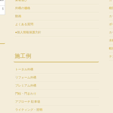
業者選び
ガ
5
外構の価格
樹
動画
カ
よくある質問
ポ
●個人情報保護方針
カ
水
軽
施工例
テ
トータル外構
リフォーム外構
プレミアム外構
門柱・門まわり
アプローチ 駐車場
ライティング・照明