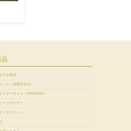
商品
すすめ商品
ロック（浅間溶岩石）
ァイヤーサイド（FIRESIDE）
ィーズガーデン
ラッドストーン
札