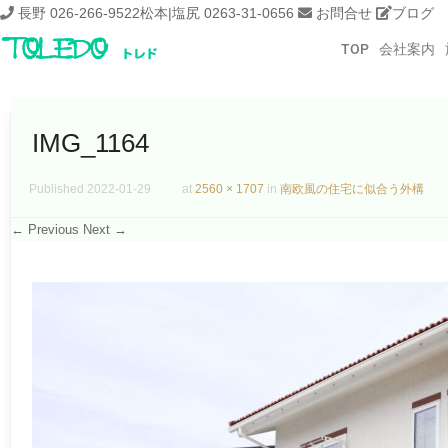
長野 026-266-9522
松本|塩尻 0263-31-0656
お問合せ
ブログ
TOP
会社案内
IMG_1164
Published
2022-01-29
at
2560 × 1707
in
南欧風の住宅に似合う外構
← Previous
Next →