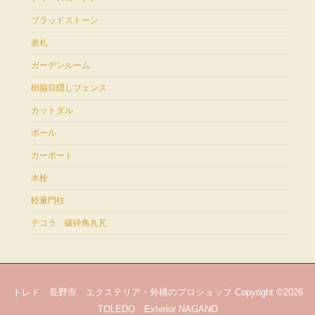
ブラッドストーン
表札
ガーデンルーム
樹脂目隠しフェンス
カットダル
ポール
カーポート
水栓
軽量門柱
テコラ 破砕角丸瓦
トレド 長野市 エクステリア・外構のプロショップ Copyright ©2026
TOLEDO Exterior NAGANO