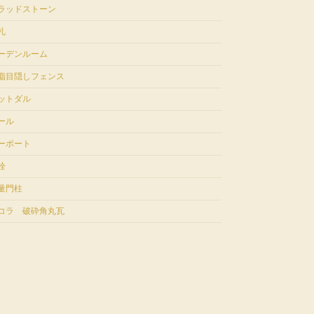
ラッドストーン
札
ーデンルーム
脂目隠しフェンス
ットダル
ール
ーポート
栓
量門柱
コラ 破砕角丸瓦