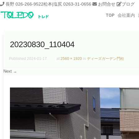
長野 026-266-9522
松本|塩尻 0263-31-0656
お問合せ
ブログ
TOP
会社案内
20230830_110404
Published
2024-01-17
at
2560 × 1920
in
ディーズガーデン門柱
Next →