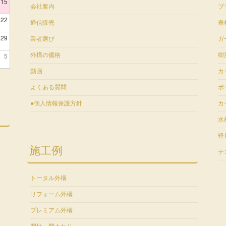
15
会社案内
ブ
22
通信販売
表
29
業者選び
ガ
5
外構の価格
樹
動画
カ
よくある質問
ポ
●個人情報保護方針
カ
水
軽
施工例
テ
トータル外構
リフォーム外構
プレミアム外構