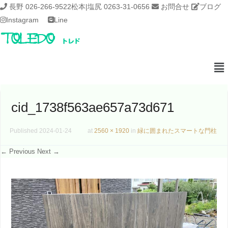
長野 026-266-9522
松本|塩尻 0263-31-0656
お問合せ
ブログ
Instagram
Line
cid_1738f563ae657a73d671
Published
2024-01-24
at
2560 × 1920
in
緑に囲まれたスマートな門柱
← Previous
Next →