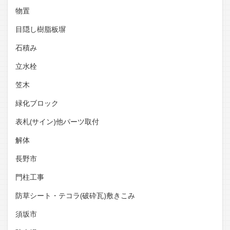
物置
目隠し樹脂板塀
石積み
立水栓
笠木
緑化ブロック
表札(サイン)他パーツ取付
解体
長野市
門柱工事
防草シート・テコラ(破砕瓦)敷きこみ
須坂市