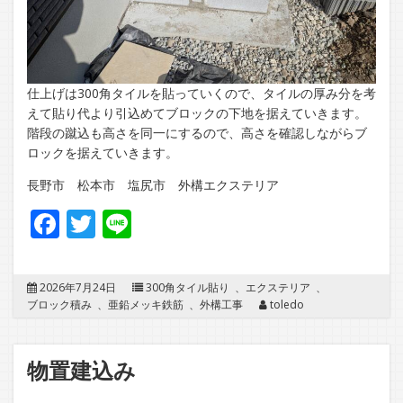
仕上げは300角タイルを貼っていくので、タイルの厚み分を考
えて貼り代より引込めてブロックの下地を据えていきます。
階段の蹴込も高さを同一にするので、高さを確認しながらブ
ロックを据えていきます。
長野市 松本市 塩尻市 外構エクステリア
Facebook
Twitter
Line
2026年7月24日
300角タイル貼り
、
エクステリア
、
ブロック積み
、
亜鉛メッキ鉄筋
、
外構工事
toledo
物置建込み