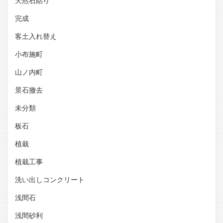
天然石貼り
完成
客土入れ替え
小布施町
山ノ内町
景石撤去
未分類
板石
植栽
植栽工事
洗い出しコンクリート
浅間石
浅間砂利