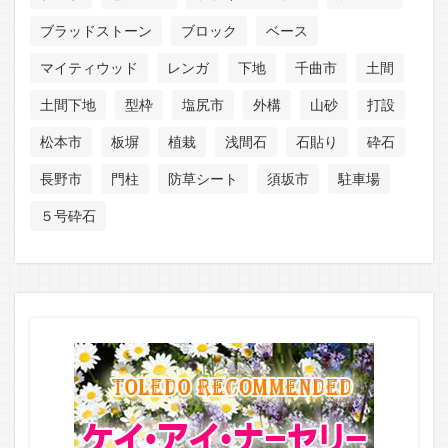
ブラッドストーン
ブロック
ベース
マイティウッド
レンガ
下地
千曲市
土間
土間下地
型枠
塩尻市
外構
山砂
打設
松本市
板塀
植栽
浅間石
石貼り
砕石
長野市
門柱
防草シート
須坂市
駐車場
５号砕石