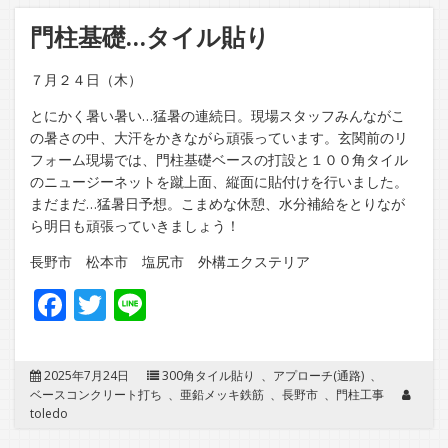
門柱基礎…タイル貼り
７月２４日（木）
とにかく暑い暑い…猛暑の連続日。現場スタッフみんながこ
の暑さの中、大汗をかきながら頑張っています。玄関前のリ
フォーム現場では、門柱基礎ベースの打設と１００角タイル
のニュージーネットを蹴上面、縦面に貼付けを行いました。
まだまだ…猛暑日予想。こまめな休憩、水分補給をとりなが
ら明日も頑張っていきましょう！
長野市 松本市 塩尻市 外構エクステリア
Facebook
Twitter
Line
2025年7月24日
300角タイル貼り
、
アプローチ(通路)
、
ベースコンクリート打ち
、
亜鉛メッキ鉄筋
、
長野市
、
門柱工事
toledo