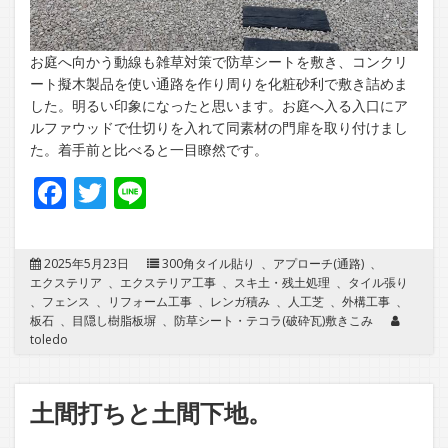
お庭へ向かう動線も雑草対策で防草シートを敷き、コンクリ
ート擬木製品を使い通路を作り周りを化粧砂利で敷き詰めま
した。明るい印象になったと思います。お庭へ入る入口にア
ルファウッドで仕切りを入れて同素材の門扉を取り付けまし
た。着手前と比べると一目瞭然です。
Facebook
Twitter
Line
2025年5月23日
300角タイル貼り
、
アプローチ(通路)
、
エクステリア
、
エクステリア工事
、
スキ土・残土処理
、
タイル張り
、
フェンス
、
リフォーム工事
、
レンガ積み
、
人工芝
、
外構工事
、
板石
、
目隠し樹脂板塀
、
防草シート・テコラ(破砕瓦)敷きこみ
toledo
土間打ちと土間下地。