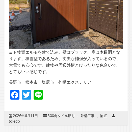
ヨド物置エルモを建て込み。壁はブラック、扉は木目調とな
ります。積雪型であるため、丈夫な補強が入っているので、
大雪でも安心です。建物や周辺外構とぴったりな色合いで、
とてもいい感じです。
長野市 松本市 塩尻市 外構エクステリア
Facebook
Twitter
Line
2026年6月11日
300角タイル貼り
、
外構工事
、
物置
toledo