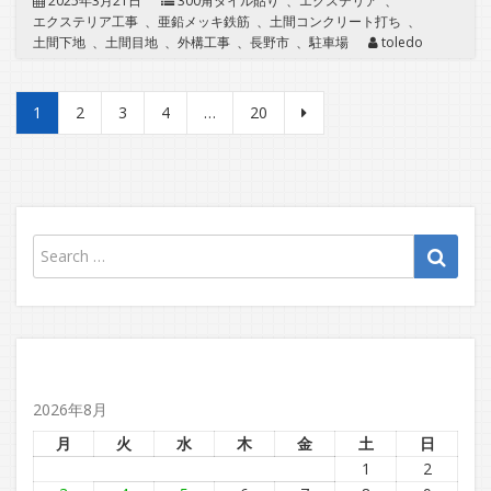
2025年3月21日
300角タイル貼り
、
エクステリア
、
エクステリア工事
、
亜鉛メッキ鉄筋
、
土間コンクリート打ち
、
土間下地
、
土間目地
、
外構工事
、
長野市
、
駐車場
toledo
投
1
2
3
4
…
20
稿
の
ペ
ー
ジ
送
り
2026年8月
月
火
水
木
金
土
日
1
2