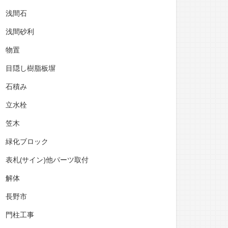
浅間石
浅間砂利
物置
目隠し樹脂板塀
石積み
立水栓
笠木
緑化ブロック
表札(サイン)他パーツ取付
解体
長野市
門柱工事