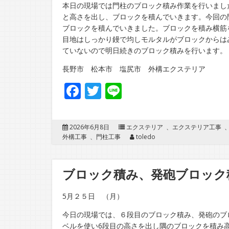
本日の現場では門柱のブロック積み作業を行いまし
と高さを出し、ブロックを積んでいきます。今回の
ブロックを積んでいきました。ブロックを積み横筋
目地はしっかり鏝で均しモルタルがブロックからは
ていないので明日続きのブロック積みを行います。
長野市 松本市 塩尻市 外構エクステリア
Facebook
Twitter
Line
2026年6月8日
エクステリア
、
エクステリア工事
外構工事
、
門柱工事
toledo
ブロック積み、発砲ブロック
5月２５日 （月）
今日の現場では、６段目のブロック積み、発砲のブ
ベルを使い6段目の高さを出し隅のブロックを積み