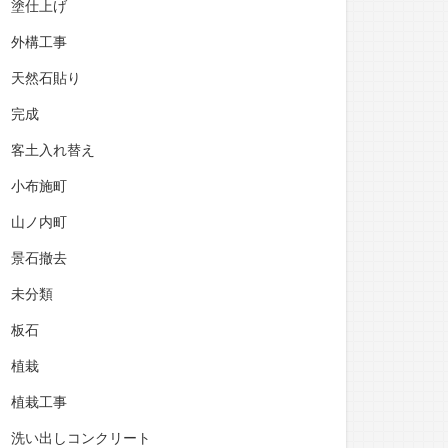
塗仕上げ
外構工事
天然石貼り
完成
客土入れ替え
小布施町
山ノ内町
景石撤去
未分類
板石
植栽
植栽工事
洗い出しコンクリート