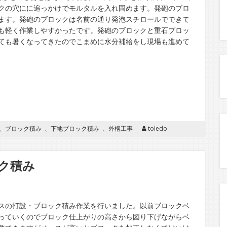
クの穴にに追っかけでモルタルを入れ固めます。発砲のブロ
ます。発砲のブロックは名前の通り発泡スチロールでできて
も軽く作業しやすかったです。発砲のブロックと重石ブロッ
ても暑くなってきたのでこまめに水分補給をし現場も進めて
、
ブロック積み
、
下地ブロック積み
、
外構工事
toledo
ク積み
スの打設・ブロック積み作業を行いました。以前ブロックベ
っていくのでブロック仕上がりの高さから図り下げながらベ