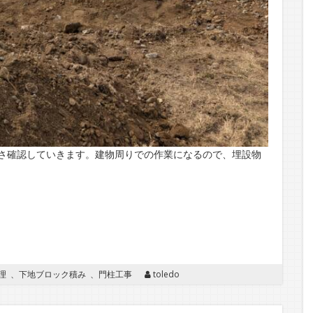
さ確認していきます。建物周りでの作業になるので、埋設物
理
、
下地ブロック積み
、
門柱工事
toledo