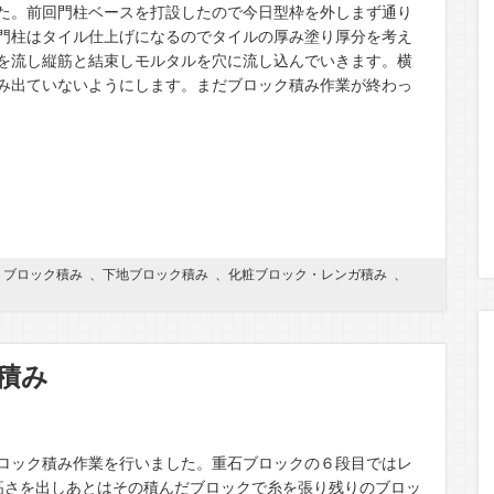
た。前回門柱ベースを打設したので今日型枠を外しまず通り
門柱はタイル仕上げになるのでタイルの厚み塗り厚分を考え
を流し縦筋と結束しモルタルを穴に流し込んでいきます。横
み出ていないようにします。まだブロック積み作業が終わっ
、
ブロック積み
、
下地ブロック積み
、
化粧ブロック・レンガ積み
、
積み
ロック積み作業を行いました。重石ブロックの６段目ではレ
高さを出しあとはその積んだブロックで糸を張り残りのブロッ