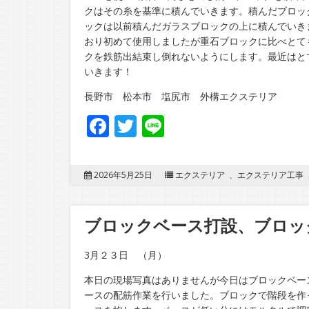
クはその糸を基準に積んでいきます。積んだブロッ
ックは以前積んだガラスブロックの上に積んでいき
おり初めて使用しましたが重石ブロックに比べとて
クを鉄筋出結束し倒れないようにします。最近はと
いきます！
長野市 松本市 塩尻市 外構エクステリア
Facebook
Twitter
Line
2026年5月25日
エクステリア
、
エクステリア工事
ブロックベース打設、ブロッ
3月２３日 （月）
本日の現場写真はありませんが今日はブロックベー
ースの配筋作業を行いました。ブロックで階段を作