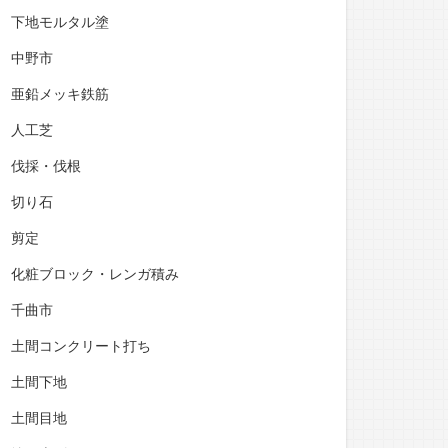
下地モルタル塗
中野市
亜鉛メッキ鉄筋
人工芝
伐採・伐根
切り石
剪定
化粧ブロック・レンガ積み
千曲市
土間コンクリート打ち
土間下地
土間目地