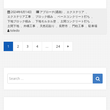
2024年6月14日
アプローチ(通路)
、
エクステリア
、
エクステリア工事
、
ブロック積み
、
ベースコンクリート打ち
、
下地ブロック積み
、
下地モルタル塗
、
土間コンクリート打ち
、
土間下地
、
外構工事
、
天然石貼り
、
長野市
、
門柱工事
、
駐車場
toledo
投
1
2
3
4
…
24
稿
の
ペ
ー
ジ
送
り