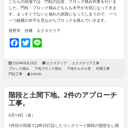
こちらの現場では、門柱の設置、ブロック積み作業を行いま
した。門柱・ブロック積みどちらも水平が大切になってきま
す。まっすぐでないと崩れの原因になってしまうので、一つ
一つ縦横の水平を見ながらブロックを積んでいきます。
長野市 外構 エクステリア
Facebook
Twitter
Line
2024年8月23日
エクステリア
、
エクステリア工事
、
ブロック積み
、
下地ブロック積み
、
下地モルタル塗
、
外構工事
、
門柱工事
toledo
階段と土間下地。2件のアプローチ
工事。
6月14日（金）
1件目の現場では昨日打設したコンクリート階段の脱型をし残