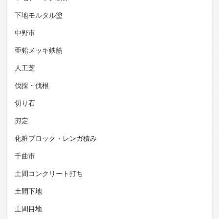
下地モルタル塗
中野市
亜鉛メッキ鉄筋
人工芝
伐採・伐根
切り石
剪定
化粧ブロック・レンガ積み
千曲市
土間コンクリート打ち
土間下地
土間目地