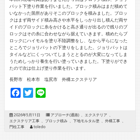
パット下塗り作業を行いました。ブロック積みはまだ積めて
いなかった箇所がありそこのブロックを積みました。ブロッ
クはまず両サイド積み高さや水平をしっかり出し積んだ両サ
イドのブロックに糸をかけると高さ通りが出るので残りのブ
ロックはその糸に合わせながら据えていきます。積めたらブ
ロックにハイモルを塗り不陸調整をし、なから平らになった
ところでジョリパットの下塗りをしました。ジョリパットは
タイルなどにくっついてしまうととるのが大変になってしま
うためしっかり養生を行い塗っていきました。下塗りができ
たので次は仕上げ塗り作業を行います。
長野市 松本市 塩尻市 外構エクステリア
Facebook
Twitter
Line
2026年5月11日
アプローチ(通路)
、
エクステリア
、
エクステリア工事
、
ブロック積み
、
下地モルタル塗
、
外構工事
、
門柱工事
toledo