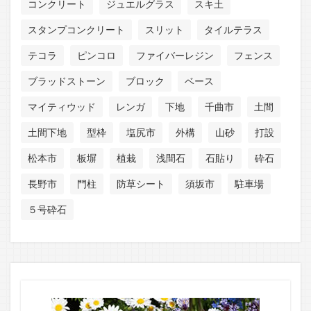
コンクリート
ジュエルグラス
スキ土
スタンプコンクリート
スリット
タイルテラス
テコラ
ピンコロ
ファイバーレジン
フェンス
ブラッドストーン
ブロック
ベース
マイティウッド
レンガ
下地
千曲市
土間
土間下地
型枠
塩尻市
外構
山砂
打設
松本市
板塀
植栽
浅間石
石貼り
砕石
長野市
門柱
防草シート
須坂市
駐車場
５号砕石