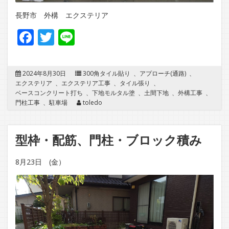
長野市 外構 エクステリア
Facebook
Twitter
Line
2024年8月30日
300角タイル貼り
、
アプローチ(通路)
、
エクステリア
、
エクステリア工事
、
タイル張り
、
ベースコンクリート打ち
、
下地モルタル塗
、
土間下地
、
外構工事
、
門柱工事
、
駐車場
toledo
型枠・配筋、門柱・ブロック積み
8月23日 (金）