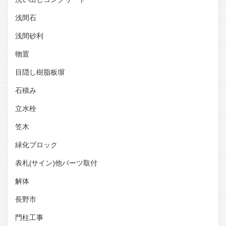
浅間石
浅間砂利
物置
目隠し樹脂板塀
石積み
立水栓
笠木
緑化ブロック
表札(サイン)他パーツ取付
解体
長野市
門柱工事