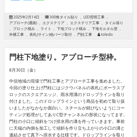
2025年2月14日
300角タイル貼り
、
LED照明工事
、
アプローチ(通路)
、
エクステリア
、
エクステリア工事
、
タイル張り
、
ブロック積み
、
ライト
、
下地ブロック積み
、
下地モルタル塗
、
外構工事
、
表札(サイン)他パーツ取付
、
門柱工事
toledo
門柱下地塗り。アプローチ型枠。
8月30日（金）
中信地域の現場で門柱工事とアプローチ工事を進めました。
今回の塗り仕上げ門柱にはジクウパネルの表札にポーラスブ
ロックのスクエアエッジ、雨水用溝のドロップラインを取り
付けました。このドロップラインという商品を初めて取り扱
いましたがなかなか面白い。スチールが錆びないようにコー
ティング処理がしてありC型チャンネルの形状になってます。
門柱の小口に傾斜をつけ排水用の溝を作っていきます。事前
に天端の内側を加工して傾斜を作り立ち上がりの小口の溝と
連結させて真下へ排水する仕様です。ドロップラインを取り