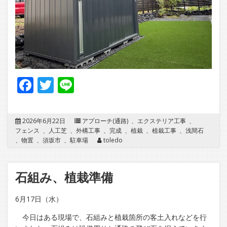
Facebook
Twitter
Line
2026年6月22日
アプローチ(通路)
、
エクステリア工事
、
フェンス
、
人工芝
、
外構工事
、
完成
、
植栽
、
植栽工事
、
浅間石
、
物置
、
須坂市
、
駐車場
toledo
石組み、植栽準備
6月17日（水）
今日はある現場で、石組みと植栽箇所の客土入れなどを行