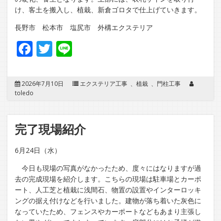
け、客土を搬入し、植栽、新倉ゴロタで仕上げていきます。
長野市 松本市 塩尻市 外構エクステリア
Facebook
Twitter
Line
2026年7月10日
エクステリア工事
、
植栽
、
門柱工事
toledo
完了現場紹介
6月24日（水）
今日も現場の写真がなかったため、度々にはなりますが過
去の完成現場を紹介します。こちらの現場は駐車場とカーポ
ート、人工芝と植栽に浅間石、物置の設置やインターロッキ
ングの据え付けなどを行いました。建物が落ち着いた灰色に
なっていたため、フェンスやカーポートなどもあまり主張し