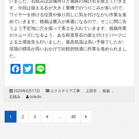
いました。石組みは設備周りと通路の飛び石を据えていきま
す。今回は据える石が大きく重機でのつりこみが多いので、
ワイヤーを掛ける位置や振り回しに気を付けながら作業を進
めていきます。植栽は搬入が来週になるので、そこに間に合
うよう予定地に穴を掘って客土を入れていきます。植栽作業
がスムーズになるよう、ある程度景石の据え付けとバークに
よる土壌改良も行いました。最高気温は高い予報でしたが、
現場の標高が高いおかげで比較的快適に作業を進められまし
た。
Facebook
Twitter
Line
2026年6月17日
エクステリア工事
、
上田市
、
植栽
、
石積み
toledo
投
1
2
3
4
…
48
稿
の