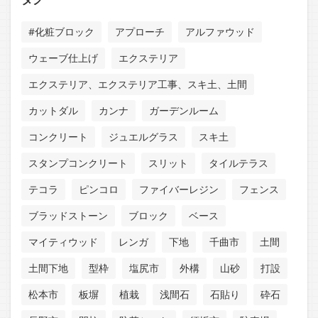
#化粧ブロック
アプローチ
アルファウッド
ウェーブ仕上げ
エクステリア
エクステリア、エクステリア工事、スキ土、土間
カットダル
カンナ
ガーデンルーム
コンクリート
ジュエルグラス
スキ土
スタンプコンクリート
スリット
タイルテラス
テコラ
ピンコロ
ファイバーレジン
フェンス
ブラッドストーン
ブロック
ベース
マイティウッド
レンガ
下地
千曲市
土間
土間下地
型枠
塩尻市
外構
山砂
打設
松本市
板塀
植栽
浅間石
石貼り
砕石