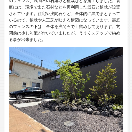
のフェンス、浅間石の石組みと植栽などを施工しました。裏
庭には、現場で出た石材などを再利用した景石と植栽が設置
されています。住宅や浅間石など、全体的に黒でまとまって
いるので、植栽や人工芝が映える構図になっています。裏庭
のフェンスの下は、全体を浅間石で土留めしてあります。玄
関前は少し勾配が付いていましたが、うまくステップで納め
る事が出来ました。