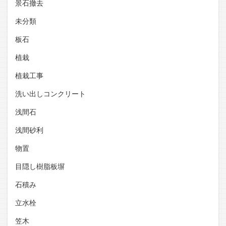
景石撤去
未分類
板石
植栽
植栽工事
洗い出しコンクリート
浅間石
浅間砂利
物置
目隠し樹脂板塀
石積み
立水栓
笠木