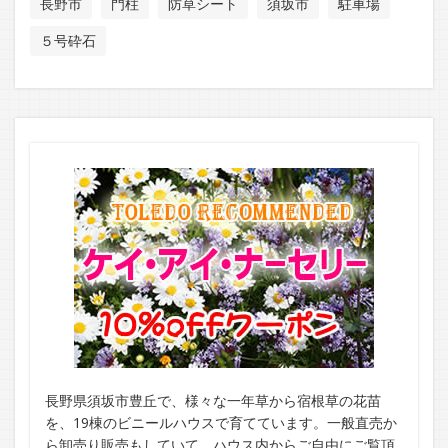
長野市
門柱
防草シート
須坂市
駐車場
５号砕石
長野県須坂市豊丘で、様々な一年草から宿根草の花苗
を、19棟のビニールハウスで育てています。一般直売か
ら卸売り販売もしていて、ハウス内からご自由にご覧頂