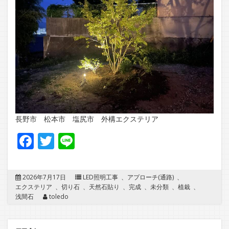
長野市 松本市 塩尻市 外構エクステリア
Facebook
Twitter
Line
2026年7月17日
LED照明工事
、
アプローチ(通路)
、
エクステリア
、
切り石
、
天然石貼り
、
完成
、
未分類
、
植栽
、
浅間石
toledo