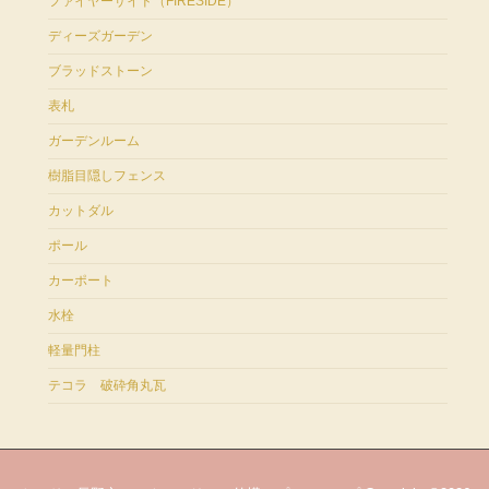
ファイヤーサイド（FIRESIDE）
ディーズガーデン
ブラッドストーン
表札
ガーデンルーム
樹脂目隠しフェンス
カットダル
ポール
カーポート
水栓
軽量門柱
テコラ 破砕角丸瓦