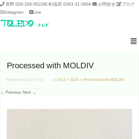
長野 026-266-9522
松本|塩尻 0263-31-0656
お問合せ
ブログ
Instagram
Line
Processed with MOLDIV
Published
2022-11-02
at
1512 × 2016
in
Processed with MOLDIV
← Previous
Next →