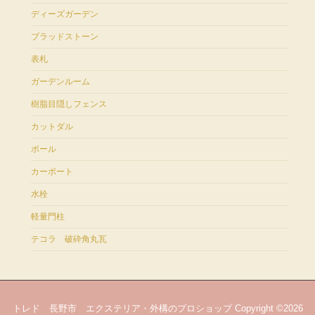
ディーズガーデン
ブラッドストーン
表札
ガーデンルーム
樹脂目隠しフェンス
カットダル
ポール
カーポート
水栓
軽量門柱
テコラ 破砕角丸瓦
トレド 長野市 エクステリア・外構のプロショップ Copyright ©2026