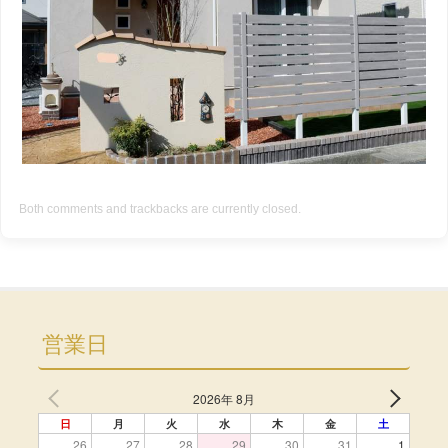
Both comments and trackbacks are currently closed.
営業日
2026年 8月
日
月
火
水
木
金
土
26
27
28
29
30
31
1