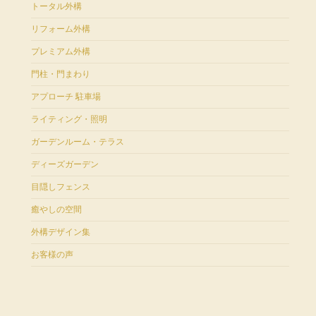
トータル外構
リフォーム外構
プレミアム外構
門柱・門まわり
アプローチ 駐車場
ライティング・照明
ガーデンルーム・テラス
ディーズガーデン
目隠しフェンス
癒やしの空間
外構デザイン集
お客様の声