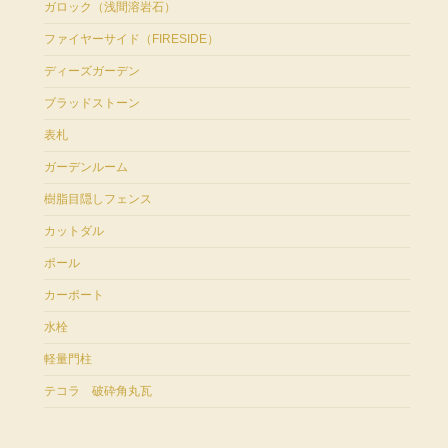
ガロック（浅間溶岩石）
ファイヤーサイド（FIRESIDE）
ディーズガーデン
ブラッドストーン
表札
ガーデンルーム
樹脂目隠しフェンス
カットダル
ポール
カーポート
水栓
軽量門柱
テコラ 破砕角丸瓦