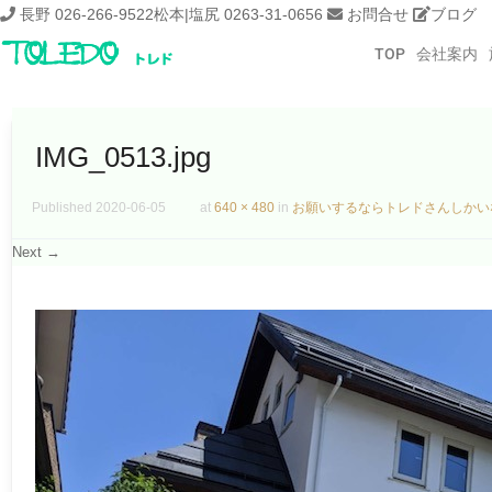
長野 026-266-9522
松本|塩尻 0263-31-0656
お問合せ
ブログ
TOP
会社案内
IMG_0513.jpg
Published
2020-06-05
at
640 × 480
in
お願いするならトレドさんしかい
Next →