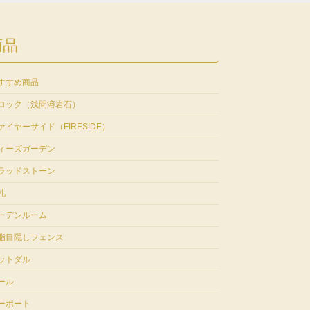
商品
すすめ商品
ロック（浅間溶岩石）
ァイヤーサイド（FIRESIDE）
ィーズガーデン
ラッドストーン
札
ーデンルーム
脂目隠しフェンス
ットダル
ール
ーポート