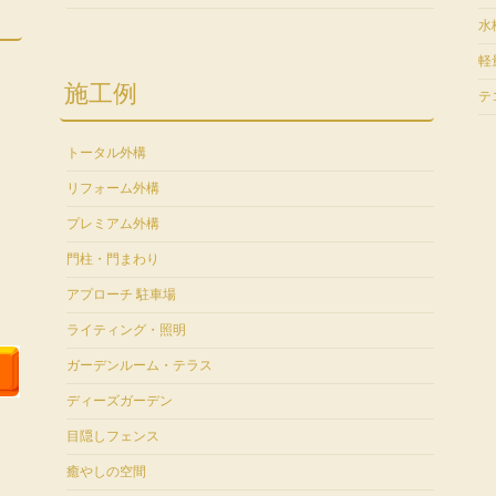
水
軽
施工例
テ
トータル外構
リフォーム外構
プレミアム外構
門柱・門まわり
アプローチ 駐車場
ライティング・照明
ガーデンルーム・テラス
ディーズガーデン
目隠しフェンス
癒やしの空間