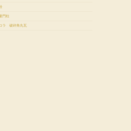
栓
量門柱
コラ 破砕角丸瓦