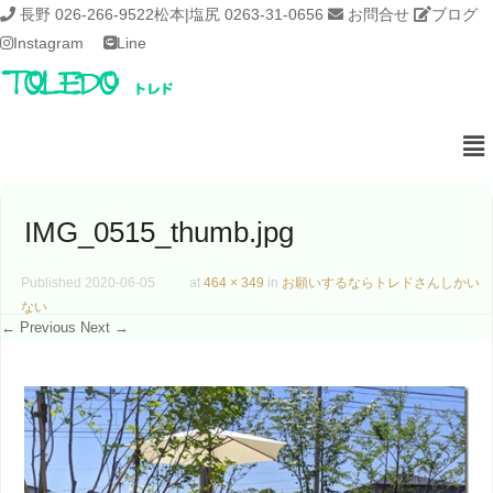
長野 026-266-9522
松本|塩尻 0263-31-0656
お問合せ
ブログ
Instagram
Line
IMG_0515_thumb.jpg
Published
2020-06-05
at
464 × 349
in
お願いするならトレドさんしかい
ない
← Previous
Next →