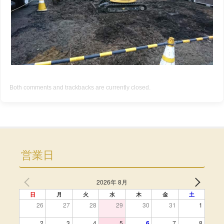
Both comments and trackbacks are currently closed.
営業日
2026年 8月
日
月
火
水
木
金
土
26
27
28
29
30
31
1
2
3
4
5
6
7
8