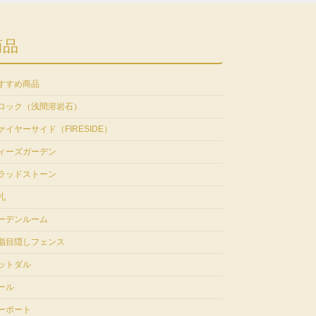
商品
すすめ商品
ロック（浅間溶岩石）
ァイヤーサイド（FIRESIDE）
ィーズガーデン
ラッドストーン
札
ーデンルーム
脂目隠しフェンス
ットダル
ール
ーポート