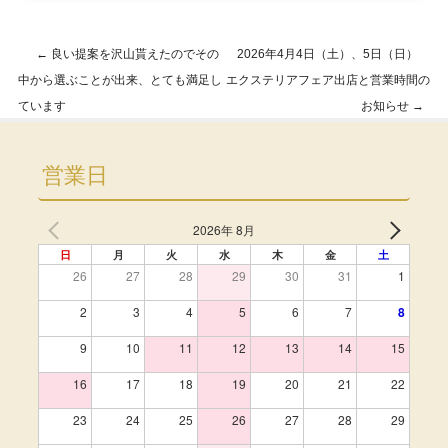
←
良い提案を沢山貰えたのでその
2026年4月4日（土）、5日（日）
Post navigation
中から選ぶことが出来、とても満足し
エクステリアフェア出店と営業時間の
ています
お知らせ
→
営業日
2026年 8月
日
月
火
水
木
金
土
26
27
28
29
30
31
1
2
3
4
5
6
7
8
9
10
11
12
13
14
15
16
17
18
19
20
21
22
23
24
25
26
27
28
29