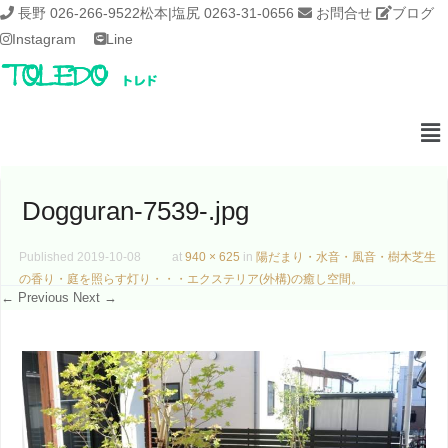
長野 026-266-9522
松本|塩尻 0263-31-0656
お問合せ
ブログ
Instagram
Line
Dogguran-7539-.jpg
Published
2019-10-08
at
940 × 625
in
陽だまり・水音・風音・樹木芝生
の香り・庭を照らす灯り・・・エクステリア(外構)の癒し空間。
← Previous
Next →