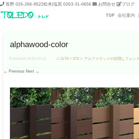
長野 026-266-9522
松本|塩尻 0263-31-0656
お問合せ
ブログ
TOP
会社案内
alphawood-color
Published
2018-10-11
at
1170 × 370
in
アルファウッドの目隠しフェン
← Previous
Next →