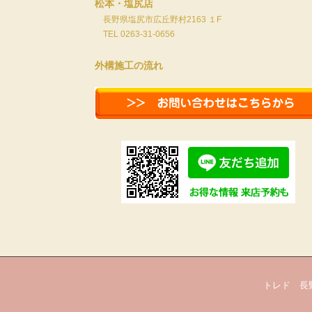
松本・塩尻店
長野県塩尻市広丘野村2163 １F
TEL 0263-31-0656
外構施工の流れ
トレド 長野市