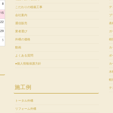
8
こだわりの植栽工事
デ
15
会社案内
ブ
22
通信販売
表
29
業者選び
ガ
5
外構の価格
樹
動画
カ
よくある質問
ポ
●個人情報保護方針
カ
水
軽
施工例
テ
トータル外構
リフォーム外構