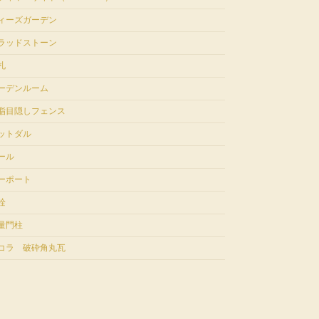
ィーズガーデン
ラッドストーン
札
ーデンルーム
脂目隠しフェンス
ットダル
ール
ーポート
栓
量門柱
コラ 破砕角丸瓦