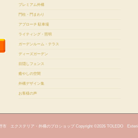
プレミアム外構
門柱・門まわり
アプローチ 駐車場
ライティング・照明
ガーデンルーム・テラス
ディーズガーデン
目隠しフェンス
癒やしの空間
外構デザイン集
お客様の声
 エクステリア・外構のプロショップ Copyright ©2026 TOLEDO Exterio