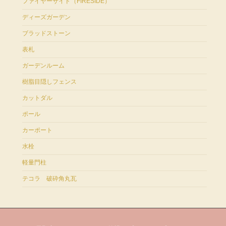
ファイヤーサイド（FIRESIDE）
ディーズガーデン
ブラッドストーン
表札
ガーデンルーム
樹脂目隠しフェンス
カットダル
ポール
カーポート
水栓
軽量門柱
テコラ 破砕角丸瓦