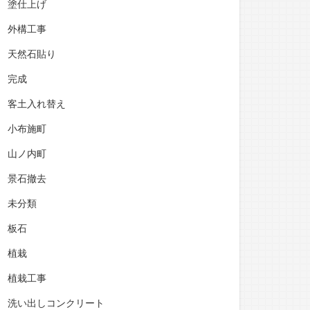
塗仕上げ
外構工事
天然石貼り
完成
客土入れ替え
小布施町
山ノ内町
景石撤去
未分類
板石
植栽
植栽工事
洗い出しコンクリート