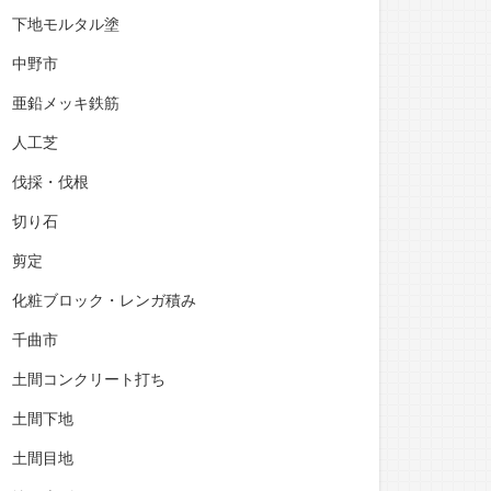
下地モルタル塗
中野市
亜鉛メッキ鉄筋
人工芝
伐採・伐根
切り石
剪定
化粧ブロック・レンガ積み
千曲市
土間コンクリート打ち
土間下地
土間目地