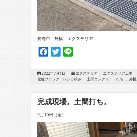
長野市 外構 エクステリア
Facebook
Twitter
Line
2022年7月1日
エクステリア
、
エクステリア工事
化粧ブロック・レンガ積み
、
土間コンクリート打ち
、
外構
完成現場。土間打ち。
9月10日（金）