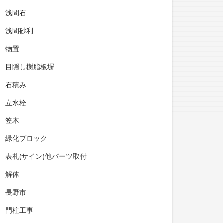
浅間石
浅間砂利
物置
目隠し樹脂板塀
石積み
立水栓
笠木
緑化ブロック
表札(サイン)他パーツ取付
解体
長野市
門柱工事