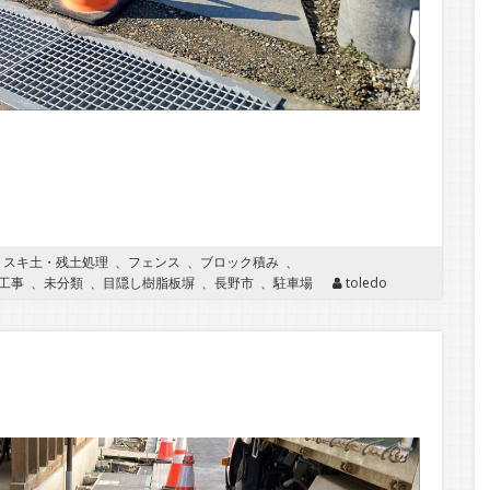
、
スキ土・残土処理
、
フェンス
、
ブロック積み
、
工事
、
未分類
、
目隠し樹脂板塀
、
長野市
、
駐車場
toledo