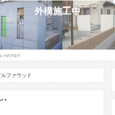
外構施工中
レドのブログ
アルファウッド
し。