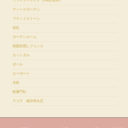
ファイヤーサイド（FIRESIDE）
ディーズガーデン
ブラッドストーン
表札
ガーデンルーム
樹脂目隠しフェンス
カットダル
ポール
カーポート
水栓
軽量門柱
テコラ 破砕角丸瓦