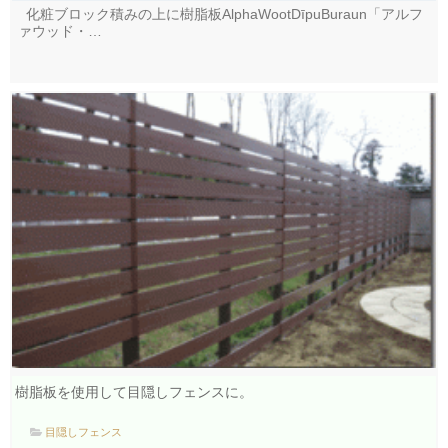
化粧ブロック積みの上に樹脂板AlphaWootDīpuBuraun「アルフ
ァウッド・…
樹脂板を使用して目隠しフェンスに。
目隠しフェンス