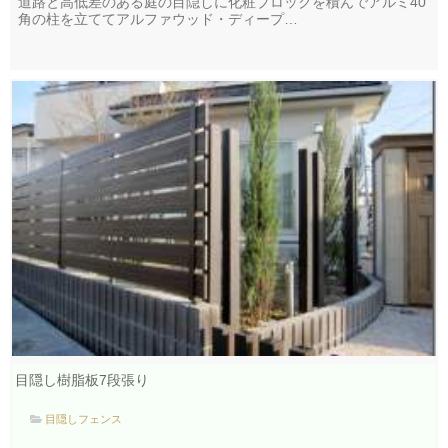
道路と高低差のある庭の目隠しに化粧ブロックを積んでアルミ40
角の柱を立ててアルファウッド・ディープ…
目隠し樹脂板7段張り
目隠しフェンス