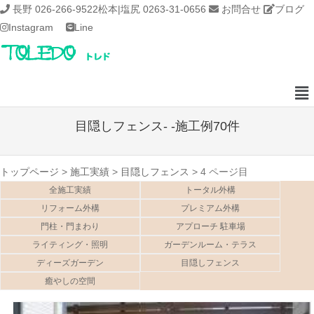
長野 026-266-9522
松本|塩尻 0263-31-0656
お問合せ
ブログ
Instagram
Line
目隠しフェンス- -施工例70件
トップページ
>
施工実績
>
目隠しフェンス
>
4 ページ目
全施工実績
トータル外構
リフォーム外構
プレミアム外構
門柱・門まわり
アプローチ 駐車場
ライティング・照明
ガーデンルーム・テラス
ディーズガーデン
目隠しフェンス
癒やしの空間