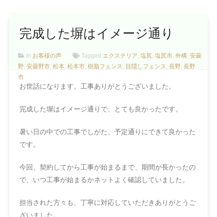
完成した塀はイメージ通り
In
お客様の声
Tagged
エクステリア
,
塩尻
,
塩尻市
,
外構
,
安曇
野
,
安曇野市
,
松本
,
松本市
,
樹脂フェンス
,
目隠しフェンス
,
長野
,
長野
市
お世話になります。工事ありがとうございました。
完成した塀はイメージ通りで、とても良かったです。
暑い日の中での工事でしがた、予定通りにできて良かった
です。
今回、契約してから工事が始まるまで、期間が長かったの
で、いつ工事が始まるかネットよく確認していました。
担当された方々も、丁寧に対応していただきありがとうご
ざいました。