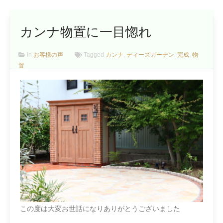
カンナ物置に一目惚れ
In
お客様の声
Tagged
カンナ
,
ディーズガーデン
,
完成
,
物
置
この度は大変お世話になりありがとうございました