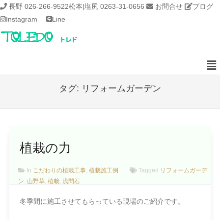
長野 026-266-9522
松本|塩尻 0263-31-0656
お問合せ
ブログ
Instagram
Line
タグ:
リフォームガーデン
植栽の力
In
こだわりの植栽工事
,
植栽施工例
Tagged
リフォームガーデ
ン
,
山野草
,
植栽
,
浅間石
冬季間に施工させてもらっている現場のご紹介です。