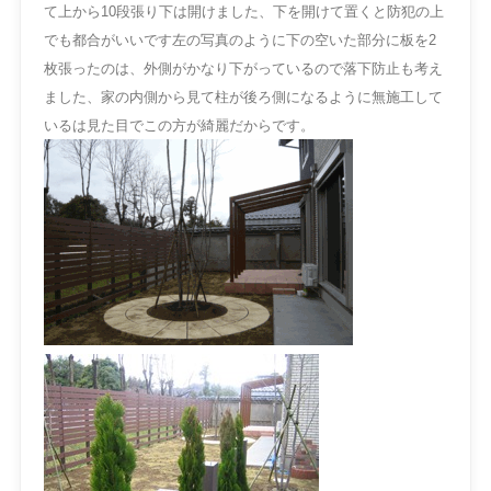
て上から10段張り下は開けました、下を開けて置くと防犯の上
でも都合がいいです左の写真のように下の空いた部分に板を2
枚張ったのは、外側がかなり下がっているので落下防止も考え
ました、家の内側から見て柱が後ろ側になるように無施工して
いるは見た目でこの方が綺麗だからです。