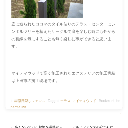
庭に造られたココマのタイル貼りのテラス・センターにシ
ンボルツリーを植えたサークルで庭を楽しむ時にも外から
の視線を気にすることも無く楽しむ事ができると思いま
す。
マイティウッドで高く施工されたエクステリアの施工実績
は上田市の施工現場です。
In
樹脂目隠しフェンス
Tagged
テラス
,
マイティウッド
Bookmark the
permalink
.
・
←
高くなっている敷地を道路から
アルミフェンスの変わりに。
→