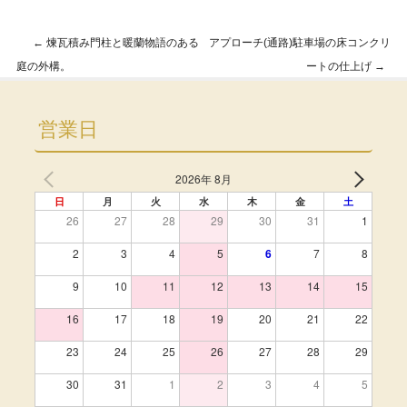
←
煉瓦積み門柱と暖蘭物語のある
アプローチ(通路)駐車場の床コンクリ
Post navigation
庭の外構。
ートの仕上げ
→
営業日
2026年 8月
日
月
火
水
木
金
土
26
27
28
29
30
31
1
2
3
4
5
6
7
8
9
10
11
12
13
14
15
16
17
18
19
20
21
22
23
24
25
26
27
28
29
30
31
1
2
3
4
5