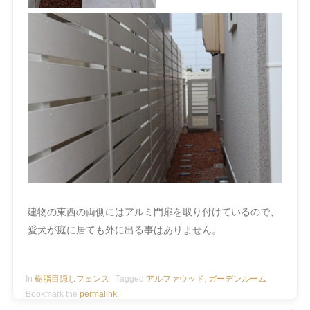
建物の東西の両側にはアルミ門扉を取り付けているので、
愛犬が庭に居ても外に出る事はありません。
In
樹脂目隠しフェンス
Tagged
アルファウッド
,
ガーデンルーム
Bookmark the
permalink
.
・