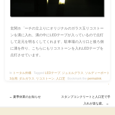
玄関ホ゜ーチの立上りにオリジナルのガラス玉リコストー
ンを溝に入れ、溝の中にLEDテープが入っているので点灯
して足元を明るくしてくれます、駐車場の入り口と後ろ側
に溝を作り、こちらにもリコストーンを入れLEDテープを
点灯させています。
In
トータル外構
Tagged
LEDテープ
,
ジュエルグラス
,
ソルディーポート
3台用
,
ダルガラス
,
リコストーン
,
人口芝
Bookmark the
permalink
.
・
←
夏季休業のお知らせ
スタンプコンクリートと人口芝で手
Post navigation
入れが楽な庭。
→