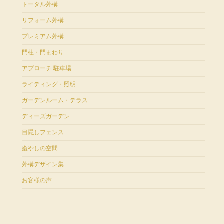
トータル外構
リフォーム外構
プレミアム外構
門柱・門まわり
アプローチ 駐車場
ライティング・照明
ガーデンルーム・テラス
ディーズガーデン
目隠しフェンス
癒やしの空間
外構デザイン集
お客様の声