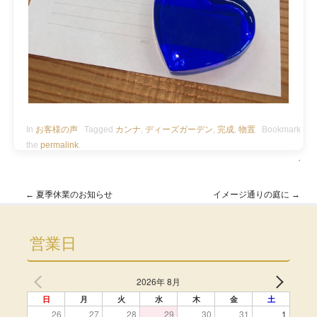
In
お客様の声
Tagged
カンナ
,
ディーズガーデン
,
完成
,
物置
Bookmark
the
permalink
.
・
←
夏季休業のお知らせ
イメージ通りの庭に
→
Post navigation
営業日
2026年 8月
日
月
火
水
木
金
土
26
27
28
29
30
31
1