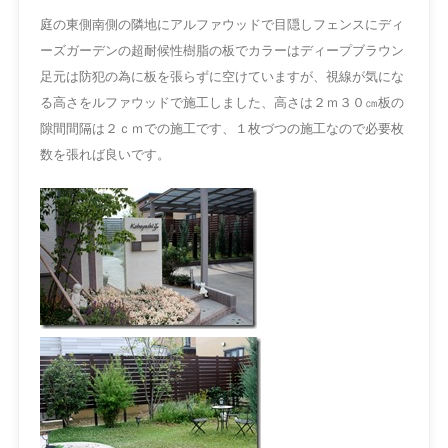
庭の東側南側の隣地にアルファウッドで目隠しフェンスにディ
ーズガーデンの超耐候性樹脂の板でカラーはディープブラウン
足元は防犯の為に板を張らずに空けていますが、視線が気にな
る高さをルファウッドで施工しました、高さは２ｍ３０㎝
板の
隙間間隔は２ｃｍでの施工です、１枚づつの施工なので必要枚
数を張れば良いです。