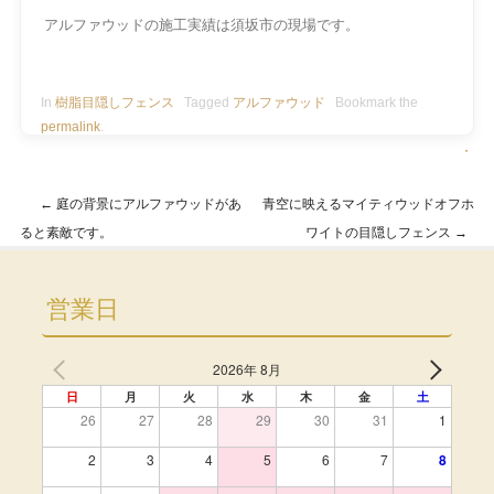
アルファウッドの施工実績は須坂市の現場です。
In
樹脂目隠しフェンス
Tagged
アルファウッド
Bookmark the
permalink
.
・
←
庭の背景にアルファウッドがあ
青空に映えるマイティウッドオフホ
Post navigation
ると素敵です。
ワイトの目隠しフェンス
→
営業日
2026年 8月
日
月
火
水
木
金
土
26
27
28
29
30
31
1
2
3
4
5
6
7
8