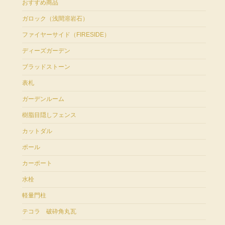
おすすめ商品
ガロック（浅間溶岩石）
ファイヤーサイド（FIRESIDE）
ディーズガーデン
ブラッドストーン
表札
ガーデンルーム
樹脂目隠しフェンス
カットダル
ポール
カーポート
水栓
軽量門柱
テコラ 破砕角丸瓦