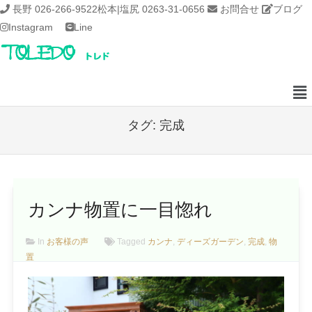
長野 026-266-9522
松本|塩尻 0263-31-0656
お問合せ
ブログ
Instagram
Line
タグ:
完成
カンナ物置に一目惚れ
In
お客様の声
Tagged
カンナ
,
ディーズガーデン
,
完成
,
物
置