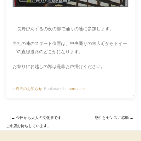
長野びんずるの夜の部で踊りの連に参加します。
当社の連のスタート位置は、中央通りの末広町からトイー
ゴの直線道路のどこかになります。
お祭りにお越しの際は是非お声掛けください。
In
過去のお知らせ
. Bookmark the
permalink
.
・
←
今日から大人の文化祭です。
感性とセンスに感動
→
Post navigation
ご来店お待ちしています。