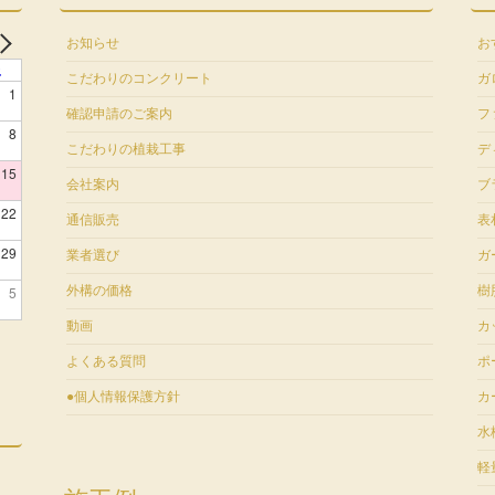
お知らせ
お
土
こだわりのコンクリート
ガ
1
確認申請のご案内
フ
8
こだわりの植栽工事
デ
15
会社案内
ブ
22
通信販売
表
29
業者選び
ガ
5
外構の価格
樹
動画
カ
よくある質問
ポ
●個人情報保護方針
カ
水
軽