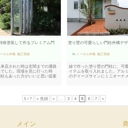
特殊塗装して作るプレミアム門
塗り壁の可愛らしい門柱外構デザ
ータル外構
,
施工実績
トータル外構
,
施工実績
に来店された時は玄関までの通路
線で作った塗り壁の門柱に、可
談でした。現場を見に行った時
イテムを取り入れました。アル
門柱もあった方がいいと思い提案
のデイーズサインにミニオーナ
5 / 7
« 先頭
«
...
3
4
5
6
7
»
メイン