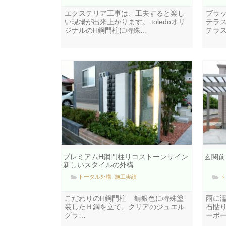
エクステリア工事は、工夫すると楽し
ブラ
い現場が出来上がります。 toledoオリ
テラ
ジナルのH鋼門柱に特殊…
テラ
プレミアムH鋼門柱リコストーンサイン
玄関前
新しいスタイルの外構
トータル外構
,
施工実績
ト
こだわりのH鋼門柱 錆銀色に特殊塗
雨に
装したＨ鋼を立て、クリアのジュエル
石貼
グラ…
ーポ