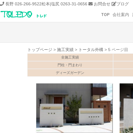
長野 026-266-9522
松本|塩尻 0263-31-0656
お問合せ
ブログ
TOP
会社案内
トップページ
>
施工実績
>
トータル外構
>
5 ページ目
全施工実績
門柱・門まわり
ディーズガーデン