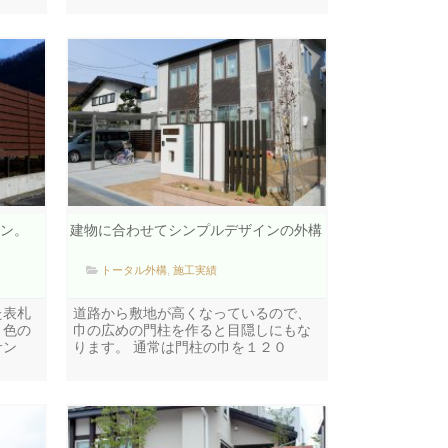
ン。
建物に合わせてシンプルデザインの外構
トータル外構
,
施工実績
た表札
道路から敷地が高くなっているので、
２色の
巾の広めの門柱を作ると目隠しにもな
サン
ります。 通常は門柱の巾を１２０