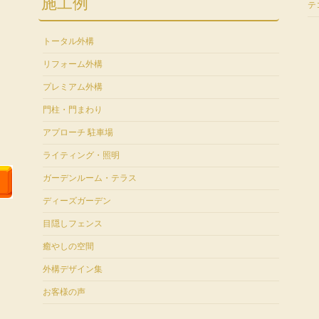
施工例
テ
トータル外構
リフォーム外構
プレミアム外構
門柱・門まわり
アプローチ 駐車場
ライティング・照明
ガーデンルーム・テラス
ディーズガーデン
目隠しフェンス
癒やしの空間
外構デザイン集
お客様の声