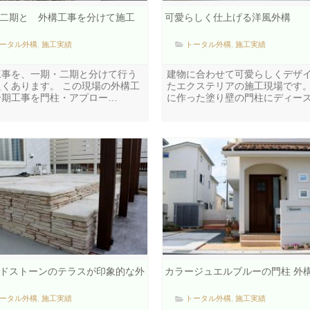
二期と 外構工事を分けて施工
可愛らしく仕上げる洋風外構
ータル外構
,
施工実績
トータル外構
,
施工実績
工事を、一期・二期と分けて行う
建物に合わせて可愛らしくデザ
良くあります。 この現場の外構工
たエクステリアの施工現場です
一期工事を門柱・アプロー…
に作った塗り壁の門柱にディー
ドストーンのテラスが印象的な外
カラージュエルブルーの門柱 外
ータル外構
,
施工実績
トータル外構
,
施工実績