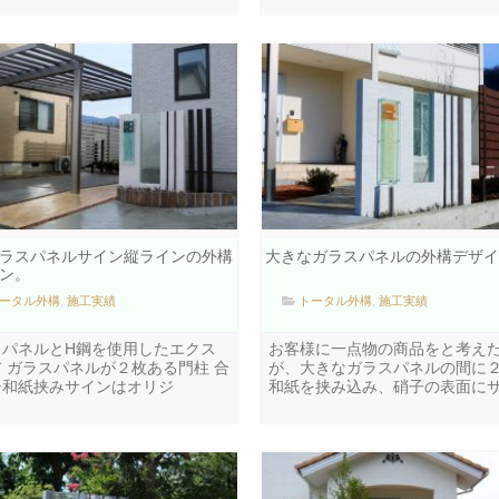
ラスパネルサイン縦ラインの外構
大きなガラスパネルの外構デザイ
ン。
ータル外構
,
施工実績
トータル外構
,
施工実績
スパネルとH鋼を使用したエクス
お客様に一点物の商品をと考え
 ガラスパネルが２枚ある門柱 合
が、大きなガラスパネルの間に
子和紙挟みサインはオリジ
和紙を挟み込み、硝子の表面に