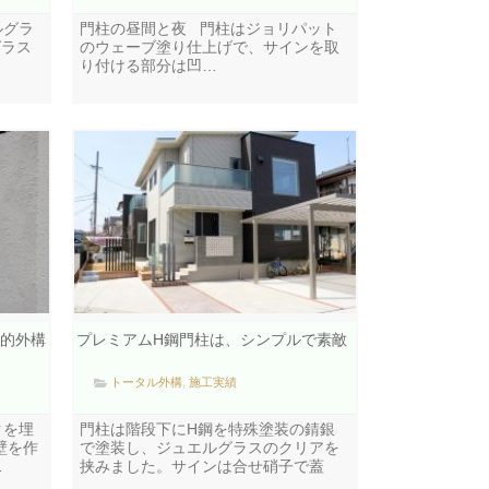
ルグラ
門柱の昼間と夜 門柱はジョリパット
グラス
のウェーブ塗り仕上げで、サインを取
り付ける部分は凹…
的外構
プレミアムH鋼門柱は、シンプルで素敵
トータル外構
,
施工実績
クを埋
門柱は階段下にH鋼を特殊塗装の錆銀
壁を作
で塗装し、ジュエルグラスのクリアを
…
挟みました。サインは合せ硝子で蓋