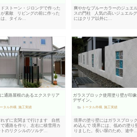
ッドストーン・ジロンデで作った
爽やかなブルーカラーのジュエ
スが素敵 リビングの前に作った
スの門柱 人気の高いジュエル
スは、タイル…
にはクリア以外に…
に通路屋根のあるエクステリア
ガラスブロック使用塗り壁が印象
デザイン。
ータル外構
,
施工実績
トータル外構
,
施工実績
濡れずに玄関まで行けます 自然
境界の塗り壁にはガラスブロッ
りで通路を作り、左右に積雪用カ
め込んで 境界には、低めの塗り
ートのリクシルのソルデ…
りました。長い塀のため、途中