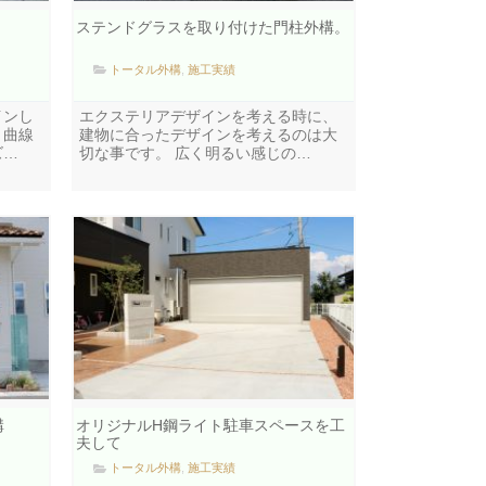
ステンドグラスを取り付けた門柱外構。
トータル外構
,
施工実績
インし
エクステリアデザインを考える時に、
。曲線
建物に合ったデザインを考えるのは大
ズ…
切な事です。 広く明るい感じの…
構
オリジナルH鋼ライト駐車スペースを工
夫して
トータル外構
,
施工実績