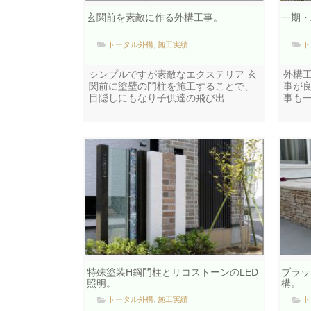
玄関前を素敵に作る外構工事。
一期・
トータル外構
,
施工実績
ト
シンプルですが素敵なエクステリア 玄
外構
関前に塗壁の門柱を施工することで、
事が
目隠しにもなり子供達の飛び出…
事も
特殊塗装H鋼門柱とリコストーンのLED
ブラッ
照明。
構。
トータル外構
,
施工実績
ト