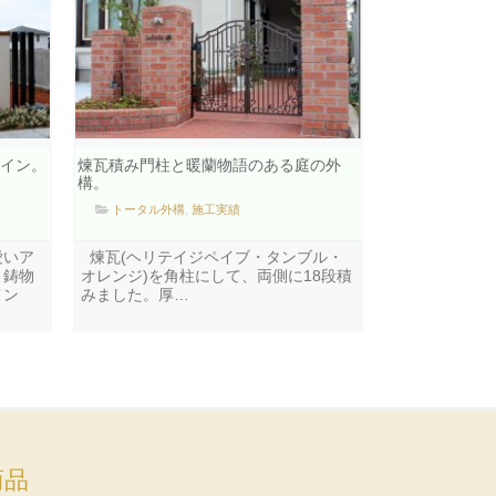
イン。
煉瓦積み門柱と暖蘭物語のある庭の外
構。
トータル外構
,
施工実績
愛いア
煉瓦(ヘリテイジペイブ・タンブル・
ミ鋳物
オレンジ)を角柱にして、両側に18段積
メン
みました。厚…
商品