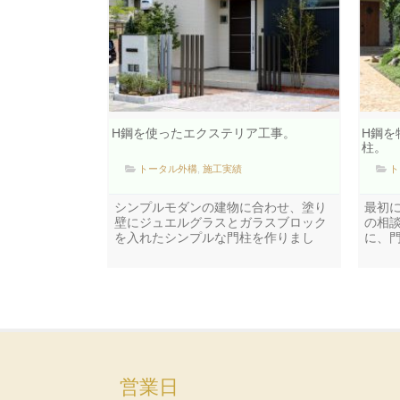
H鋼を使ったエクステリア工事。
H鋼を
柱。
トータル外構
,
施工実績
ト
シンプルモダンの建物に合わせ、塗り
最初
壁にジュエルグラスとガラスブロック
の相
を入れたシンプルな門柱を作りまし
に、
営業日