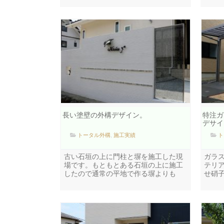
長い塗壁の外構デザイン。
特注ガ
デサイ
トータル外構
,
施工実績
ト
古い石垣の上に門柱と塀を施工した現
ガラ
場です。もともとある石垣の上に施工
テリア
したので通常の平地で作る塀よりも
せ硝