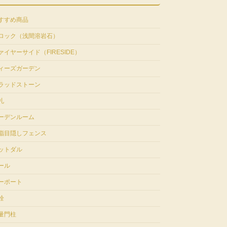
すすめ商品
ロック（浅間溶岩石）
ァイヤーサイド（FIRESIDE）
ィーズガーデン
ラッドストーン
札
ーデンルーム
脂目隠しフェンス
ットダル
ール
ーポート
栓
量門柱