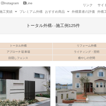
Instagram
Line
リンク
サイ
施工実績
プレミアム外構
おすすめ商品
外構業者の評価
外構
トータル外構- -施工例125件
トータル外構
リフォーム外構
アプローチ 駐車場
ライティング・照明
目隠しフェンス
癒やしの空間