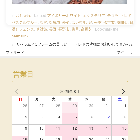
In
おしゃれ
Tagged
アイボリーホワイト
,
エクステリア
,
テコラ
,
トレド
,
パステルブルー
,
塩尻
,
塩尻市
,
外構
,
広い敷地
,
庭
,
松本
,
松本市
,
浅間石
,
目
隠しフェンス
,
草対策
,
長野
,
長野市
,
防草
,
高麗芝
Bookmark the
permalink
.
・
←
カバラムとGフレームの美しい
トレドの皆様にお願いして良かった
Post navigation
ファサード
です！
→
営業日
2026年 8月
日
月
火
水
木
金
土
26
27
28
29
30
31
1
2
3
4
5
6
7
8
9
10
11
12
13
14
15
16
17
18
19
20
21
22