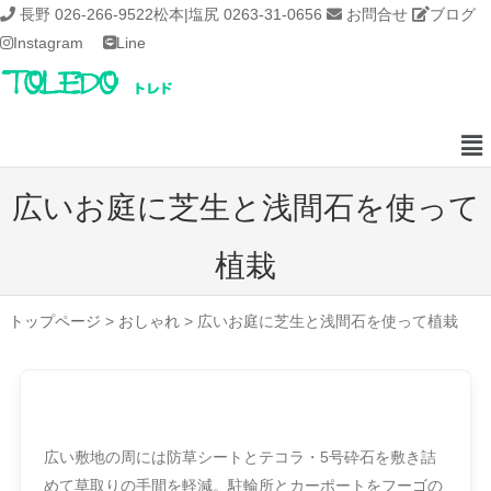
長野 026-266-9522
松本|塩尻 0263-31-0656
お問合せ
ブログ
Instagram
Line
広いお庭に芝生と浅間石を使って
植栽
トップページ
>
おしゃれ
>
広いお庭に芝生と浅間石を使って植栽
広い敷地の周には防草シートとテコラ・5号砕石を敷き詰
めて草取りの手間を軽減。駐輪所とカーポートをフーゴの