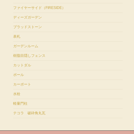
ファイヤーサイド（FIRESIDE）
ディーズガーデン
ブラッドストーン
表札
ガーデンルーム
樹脂目隠しフェンス
カットダル
ポール
カーポート
水栓
軽量門柱
テコラ 破砕角丸瓦