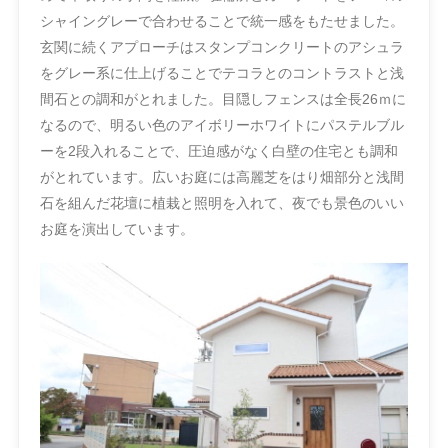
シャイングレーで合わせることで統一感をもたせました。
玄関に続くアプローチはスタンプコンクリートのアシュラ
をグレー系に仕上げることでテコラとのコントラストと浅
間石との調和がとれました。目隠しフェンスは全長26ｍに
なるので、明るい色のアイボリーホワイトにパステルブル
ーを2段入れることで、圧迫感がなく白壁の住宅とも調和
がとれています。広いお庭には高麗芝をはり畑部分と浅間
石を組んだ花壇に植栽と照明を入れて、夜でも景色のいい
お庭を演出しています。