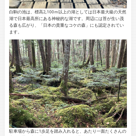
白駒の池は、標高2,100ｍ以上の湖としては日本最大級の天然
湖で日本最高所にある神秘的な湖です。周辺には苔が生い茂
る森も広がり、「日本の貴重なコケの森」にも認定されてい
ます。
駐車場から森に1歩足を踏み入れると、あたり一面たくさんの