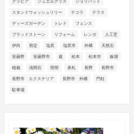
クラピア
ジュエルグラス
ジョリパット
スタンドウォッシュリリー
テコラ
テラス
ディーズガーデン
トレド
フェンス
ブラッドストーン
リフォーム
レンガ
人工芝
伊尚
剪定
塩尻
塩尻市
外構
天然石
安曇野
安曇野市
庭
松本
松本市
板塀
植栽
浅間石
照明
表札
長野
長野市
長野市 エクステリア
長野市 外構
門柱
駐車場