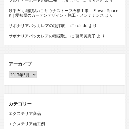
ソルディーポートの施工完了しました。
に
匿名さん
より
鉄平石 小端積み
に
サウナストーブ石積工事 | Flower Space
K｜愛知県のガーデンデザイン・施工・メンテナンス
より
サボナリアバッカレアの種採取。
に
toledo
より
サボナリアバッカレアの種採取。
に
藤岡美恵子
より
アーカイブ
ア
ー
カ
イ
ブ
カテゴリー
エクステリア商品
エクステリア施工例